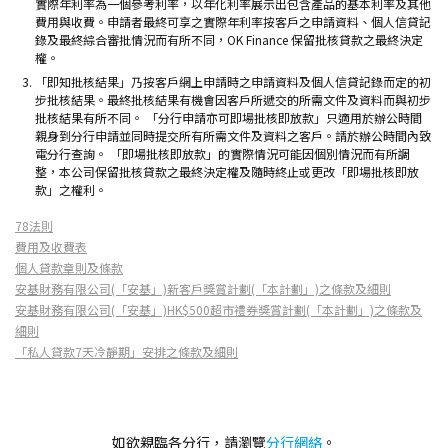
實際年利率為一個參考利率，以年化利率展示出包含產品的基本利率及其他
費用與收費。申請者最終可享之實際年利率按客戶之申請資料、個人信貸記
錄及最終綜合審批情況而有所不同，OK Finance 保留批核貸款之最終決定
權。
「即知批核結果」乃按客戶網上申請時之申請資料及個人信貸記錄而定的初
步批核結果。最終批核結果有機會因客戶所遞交的所需文件及資料而與初步
批核結果有所不同。 「分行申請亦可即場批核即放款」只適用於辦公時間
親身到分行申請並同時提交所有所需文件及資料之客戶。請於辦公時間內致
電分行查詢。 「即場批核即放款」的實際情況可能因個別情況而有所調
整，本公司保留批核貸款之最終決定權及隨時終止或更改「即場批核即放
款」之權利。
78法則
費用及收費表
個人貸款章則及條款
安基財務有限公司(「安基」)新客戶獎賞計劃(「本計劃」)之條款及細則
安基財務有限公司(「安基」)HK$500超市禮券獎賞計劃(「本計劃」)之條款及
細則
「私人貸款7天冷靜期」安排之條款及細則
如欲親臨各分行，請瀏覽
分行網絡
。