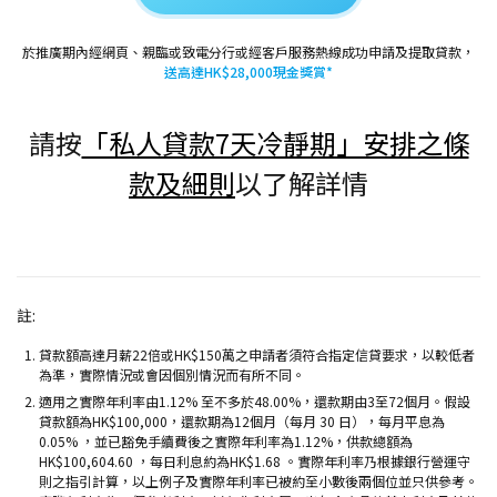
於推廣期內經網頁、親臨或致電分行或經客戶服務熱線成功申請及提取貸款，
送高達HK$28,000現金獎賞*
請按
「私人貸款7天冷靜期」安排之條
款及細則
以了解詳情
註:
貸款額高達月薪22倍或HK$150萬之申請者須符合指定信貸要求，以較低者
為準，實際情況或會因個別情況而有所不同。
適用之實際年利率由1.12% 至不多於48.00%，還款期由3至72個月。假設
貸款額為HK$100,000，還款期為12個月（每月 30 日），每月平息為
0.05% ，並已豁免手續費後之實際年利率為1.12%，供款總額為
HK$100,604.60 ，每日利息約為HK$1.68 。實際年利率乃根據銀行營運守
則之指引計算，以上例子及實際年利率已被約至小數後兩個位並只供參考。