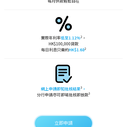
每月供款輕鬆自在
2
實際年利率
低至1.12%
，
HK$100,000貸款
2
每日利息只需約
HK$1.68
3
網上申請即知批核結果
，
3
分行申請亦可即場批核即放款
立即申請