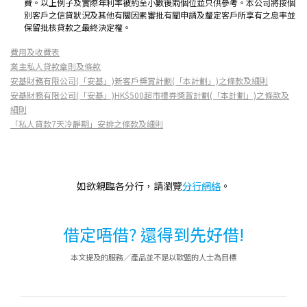
費。以上例子及實際年利率被約至小數後兩個位並只供參考。本公司將按個
別客戶之信貸狀況及其他有關因素審批有關申請及釐定客戶所享有之息率並
保留批核貸款之最終決定權。
費用及收費表
業主私人貸款章則及條款
安基財務有限公司(「安基」)新客戶獎賞計劃(「本計劃」)之條款及細則
安基財務有限公司(「安基」)HK$500超市禮券獎賞計劃(「本計劃」)之條款及
細則
「私人貸款7天冷靜期」安排之條款及細則
如欲親臨各分行，請瀏覽
分行網絡
。
借定唔借? 還得到先好借!
本文提及的服務／產品並不是以歐盟的人士為目標