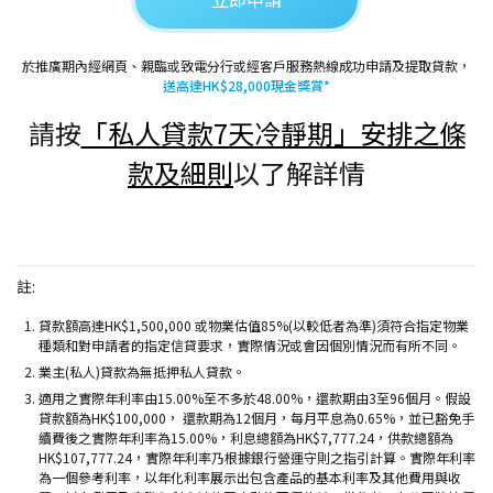
於推廣期內經網頁、親臨或致電分行或經客戶服務熱線成功申請及提取貸款，
送高達HK$28,000現金獎賞*
請按
「私人貸款7天冷靜期」安排之條
款及細則
以了解詳情
註:
貸款額高達HK$1,500,000 或物業估值85%(以較低者為準)須符合指定物業
種類和對申請者的指定信貸要求，實際情況或會因個別情況而有所不同。
業主(私人)貸款為無抵押私人貸款。
適用之實際年利率由15.00%至不多於48.00%，還款期由3至96個月。假設
貸款額為HK$100,000， 還款期為12個月，每月平息為0.65%，並已豁免手
續費後之實際年利率為15.00%，利息總額為HK$7,777.24，供款總額為
HK$107,777.24，實際年利率乃根據銀行營運守則之指引計算。實際年利率
為一個參考利率，以年化利率展示出包含產品的基本利率及其他費用與收