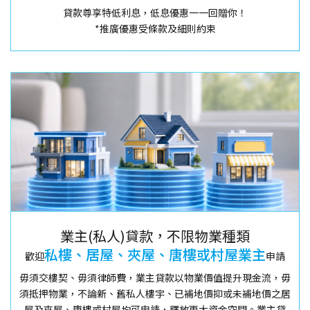
貸款尊享特低利息，低息優惠一一回贈你！
*推廣優惠受條款及細則約束
業主(私人)貸款，不限物業種類
私樓、居屋、夾屋、唐樓或村屋業主
歡迎
申請
毋須交樓契、毋須律師費，業主貸款以物業價值提升現金流，毋
須抵押物業，不論新、舊私人樓宇、已補地價抑或未補地價之居
屋及夾屋、唐樓或村屋均可申請，釋放更大資金空間。業主貸